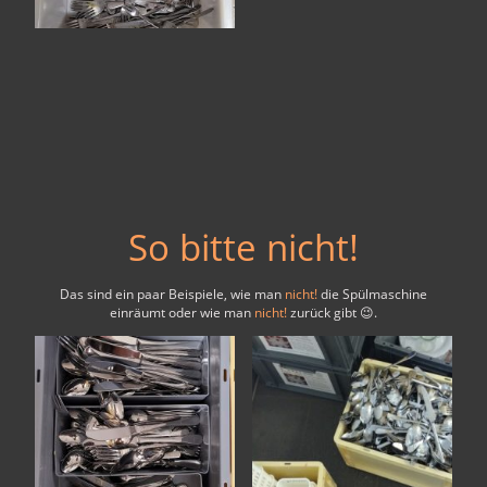
So bitte nicht!
Das sind ein paar Beispiele, wie man
nicht!
die Spülmaschine
einräumt oder wie man
nicht!
zurück gibt 😉.