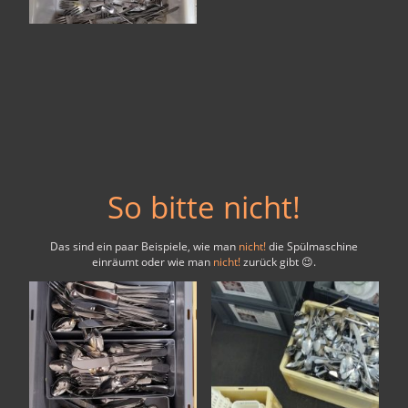
So bitte nicht!
Das sind ein paar Beispiele, wie man
nicht!
die Spülmaschine
einräumt oder wie man
nicht!
zurück gibt 😉.