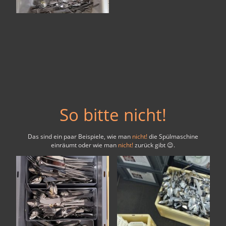
So bitte nicht!
Das sind ein paar Beispiele, wie man
nicht!
die Spülmaschine
einräumt oder wie man
nicht!
zurück gibt 😉.