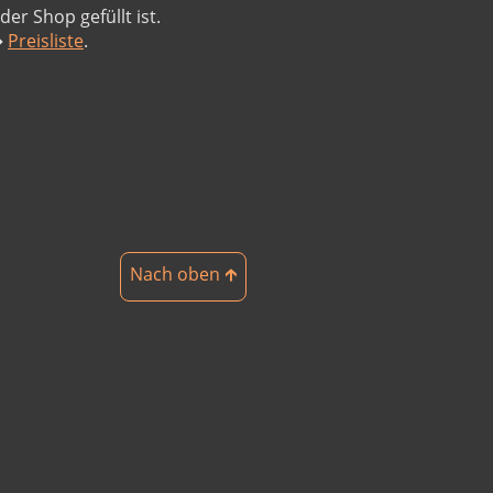
er Shop gefüllt ist.
➔
Preisliste
.
Nach oben 🡱