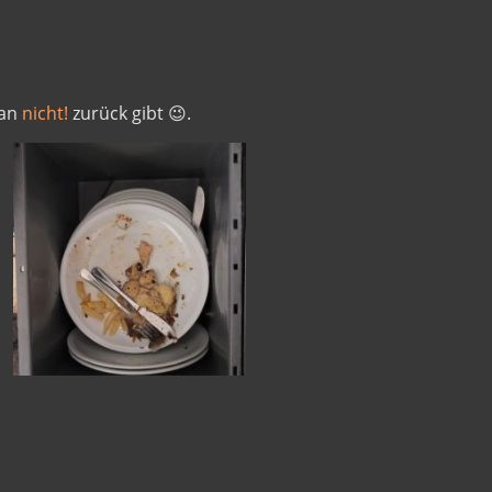
man
nicht!
zurück gibt 😉.