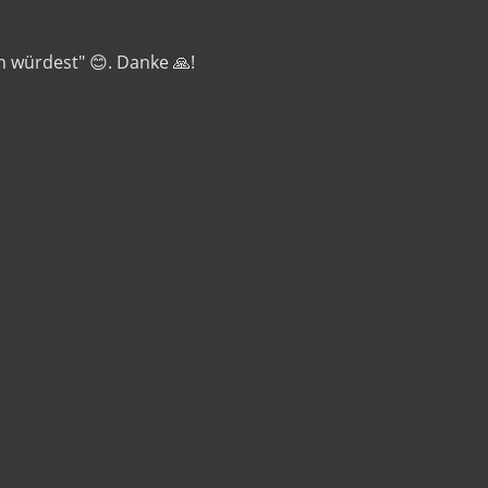
 würdest" 😊. Danke 🙏!