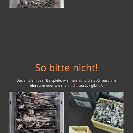
So bitte nicht!
Das sind ein paar Beispiele, wie man
nicht!
die Spülmaschine
einräumt oder wie man
nicht!
zurück gibt 😉.