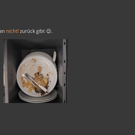
man
nicht!
zurück gibt 😉.