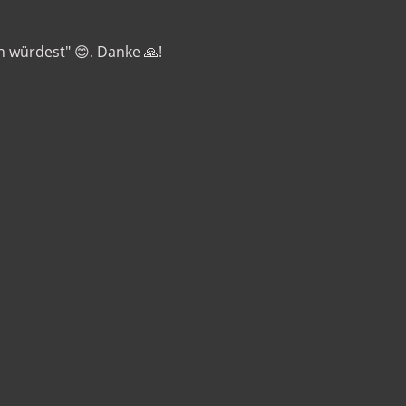
 würdest" 😊. Danke 🙏!