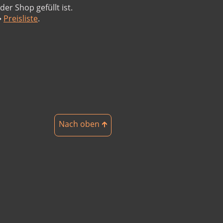
er Shop gefüllt ist.
➔
Preisliste
.
Nach oben 🡱